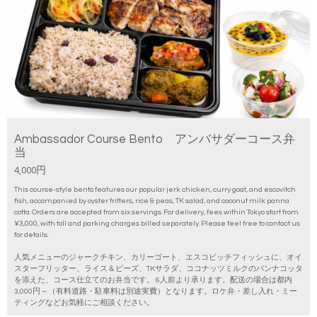
Ambassador Course Bento アンバサダーコース弁
当
4,000円
This course-style bento features our popular jerk chicken, curry goat, and escovitch
fish, accompanied by oyster fritters, rice & peas, TK salad, and coconut milk panna
cotta. Orders are accepted from six servings. For delivery, fees within Tokyo start from
¥3,000, with toll and parking charges billed separately. Please feel free to contact us
for details.
人気メニューのジャークチキン、カリーゴート、エスコビッチフィッシュに、オイ
スターフリッター、ライス＆ピーズ、TKサラダ、ココナッツミルクのパンナコッタ
を添えた、コース仕立てのお弁当です。 6人前より承ります。配送の場合は都内
3,000円～（有料道路・駐車料は別途実費）となります。ロケ弁・差し入れ・ミー
ティングなどお気軽にご相談ください。