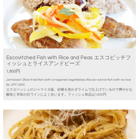
Escovitched Fish with Rice and Peas エスコビッチフ
ィッシュとライスアンドピーズ
1,800円
Jamaican Style fried fish with vinegared vegetables. We can serve fish with no rice
for JPY1,600.
エスカベッシュのジャマイカ版。砂糖を使わずライムで仕上げているので爽やかな
酸味と辛味が白ワインによく合います。フィッシュ単品は1,600円