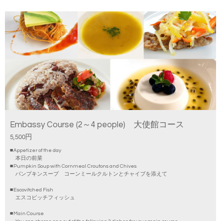
Embassy Course (2～4 people) 大使館コース
5,500円
■Appetizer of the day
本日の前菜
■Pumpkin Soup with Cornmeal Croutons and Chives
パンプキンスープ コーンミールクルトンとチャイブを添えて
■Escovitched Fish
エスコビッチフィッシュ
■Main Course