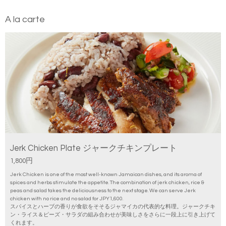
A la carte
Jerk Chicken Plate ジャークチキンプレート
1,800円
Jerk Chicken is one of the most well-known Jamaican dishes, and its aroma of
spices and herbs stimulate the appetite. The combination of jerk chicken, rice &
peas and salad takes the deliciousness to the next stage. We can serve Jerk
chicken with no rice and no salad for JPY1,600.
スパイスとハーブの香りが食欲をそそるジャマイカの代表的な料理。ジャークチキ
ン・ライス＆ピーズ・サラダの組み合わせが美味しさをさらに一段上に引き上げて
くれます。