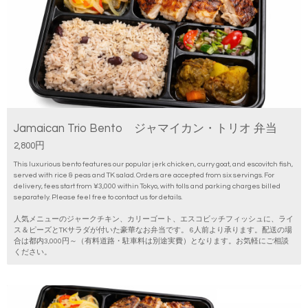
Jamaican Trio Bento ジャマイカン・トリオ 弁当
2,800円
This luxurious bento features our popular jerk chicken, curry goat, and escovitch fish,
served with rice & peas and TK salad. Orders are accepted from six servings. For
delivery, fees start from ¥3,000 within Tokyo, with tolls and parking charges billed
separately. Please feel free to contact us for details.
人気メニューのジャークチキン、カリーゴート、エスコビッチフィッシュに、ライ
ス＆ピーズとTKサラダが付いた豪華なお弁当です。 6人前より承ります。配送の場
合は都内3,000円～（有料道路・駐車料は別途実費）となります。お気軽にご相談
ください。