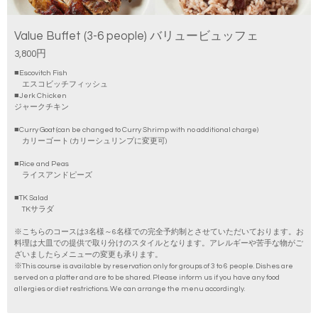
Value Buffet (3-6 people) バリュービュッフェ
3,800円
■Escovitch Fish
エスコビッチフィッシュ
■Jerk Chicken
ジャークチキン
■Curry Goat (can be changed to Curry Shrimp with no additional charge)
カリーゴート (カリーシュリンプに変更可)
■Rice and Peas
ライスアンドピーズ
■TK Salad
TKサラダ
※こちらのコースは3名様～6名様での完全予約制とさせていただいております。お
料理は大皿での提供で取り分けのスタイルとなります。アレルギーや苦手な物がご
ざいましたらメニューの変更も承ります。
※This course is available by reservation only for groups of 3 to 6 people. Dishes are
served on a platter and are to be shared. Please inform us if you have any food
allergies or diet restrictions. We can arrange the menu accordingly.