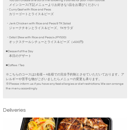
You can choose one out of the following 3 dishes for your main course.
メインコース(下記メニューよりお好きな1品をお選びください）
・Curry Goat with Rice and Peas
カリーゴートとライス＆ピーズ
・Jerk Chicken with Rice and Peas & TK Salad
ジャークチキンとライス＆ピーズ、TKサラダ
・Oxtail Stew with Rice and Peas (+JPY500)
オックステールシチューとライス＆ピーズ（+500円)
■Dessert of the Day
本日のデザート
■Coffee / Tea
※こちらのコースは2名様～4名様での完全予約制とさせていただいております。ア
レルギーや苦手な物がございましたらメニューの変更も承ります。
※Please inform us if you have any food allergies or diet restrictions. We can arrange
the menu accordingly.
Deliveries