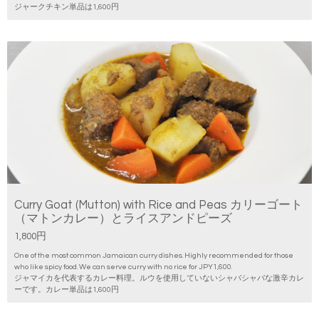
ジャークチキン単品は1,600円
Curry Goat (Mutton) with Rice and Peas カリーゴート
（マトンカレー）とライスアンドピーズ
1,800円
One of the most common Jamaican curry dishes. Highly recommended for those
who like spicy food. We can serve curry with no rice for JPY1,600.
ジャマイカを代表するカレー料理。ルウを使用していないシャバシャバな激辛カレ
ーです。カレー単品は1,600円