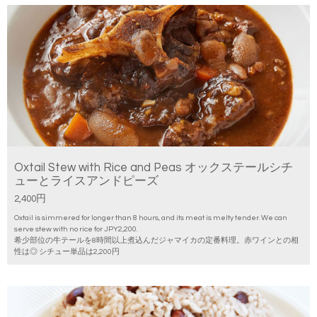
Oxtail Stew with Rice and Peas オックステールシチ
ューとライスアンドピーズ
2,400円
Oxtail is simmered for longer than 8 hours, and its meat is melty tender. We can
serve stew with no rice for JPY2,200.
希少部位の牛テールを8時間以上煮込んだジャマイカの定番料理。赤ワインとの相
性は◎ シチュー単品は2,200円