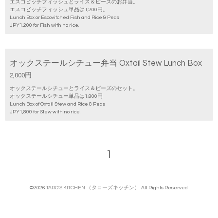
エスコビッチフィッシュとライス＆ピーズのお弁当。
エスコビッチフィッシュ単品は1,200円。
Lunch Box or Escovitched Fish and Rice & Peas
JPY1,200 for Fish with no rice.
オックステールシチュー弁当 Oxtail Stew Lunch Box
2,000円
オックステールシチューとライス＆ピーズのセット。
オックステールシチュー単品は1,800円
Lunch Box of Oxtail Stew and Rice & Peas
JPY1,800 for Stew with no rice.
1
©2026
TARO'S KITCHEN （タローズキッチン）
. All Rights Reserved.