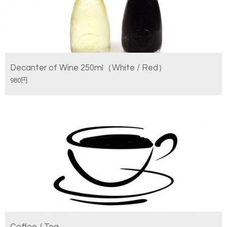
Decanter of Wine 250ml（White / Red）
980円
Coffee / Tea