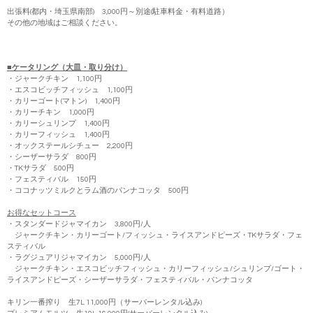
出張料(都内・埼玉県南部) 3,000円～別途(駐車料金・有料道路）
その他の地域はご相談ください。
■ケータリング（大皿・取り分け）
・ジャークチキン 1,100円
・エスコビッチフィッシュ 1,100円
・カリーゴート(マトン) 1,400円
・カリーチキン 1,000円
・カリーシュリンプ 1,400円
・カリーフィッシュ 1,400円
・オックステールシチュー 2,200円
・シーザーサラダ 800円
・TKサラダ 500円
・フェスティバル 150円
・ココナッツミルクとラム酒のパンナコッタ 500円
お得なセットコース
・スタンダードジャマイカン 3,800円/人
ジャークチキン・カリーゴート/フィッシュ・ライスアンドピーズ・TKサラダ・フェ
スティバル
・ラグジュアリジャマイカン 5,000円/人
ジャークチキン・エスコビッチフィッシュ・カリーフィッシュ/シュリンプ/ゴート・
ライスアンドピーズ・シーザーサラダ・フェスティバル・パンナコッタ
キリン一番搾り 生7L 11,000円（サーバーレンタル込み)