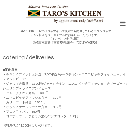
TARO'S KITCHENではジャマイカ大使館でも提供しているモダンジャマ
イカン料理をリーズナブルにお楽しみいただけます。
【インボイス制度対応】
適格請求書発行事業者登録番号：T3012401025729
catering / deliveries
■宅配弁当
・チキン＆フィッシュ弁当 2,000円(ジャークチキン＋エスコビッチフィッシュ＋ライ
スアンドピーズ)
・ジャマイカ御膳 2,800円(ジャークチキン＋エスコビッチフィッシュ＋カリーゴート/
シュリンプ＋ライスアンドピーズ)
・ジャークチキン弁当 1,600円
・エスコビッチフィッシュ弁当 1,600円
・カリーゴート弁当 1,800円
・オックステールシチュー弁当 2,400円
・フェスティバル 150円
・ココナッツミルクとラム酒のパンナコッタ 500円
お料理代金11,000円より承ります。