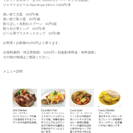
プレミアムモルツ 生10L 16,000円(サーバーレンタル込み)
ジャマイカビール Red Stripe 330ml 1,000円/本
使い捨て大皿 200円/枚
使い捨て取り皿 50円/枚
割りばし＋先割れスプーン 50円/組
取り分け用トング 200円/本
ビール用プラスチックカップ 50円/個
お料理＋お飲物33,000円より承ります。
出張料(都内・埼玉県南部) 3,000円～別途(駐車料金・有料道路）
その他の地域はご相談ください。
メニュー説明